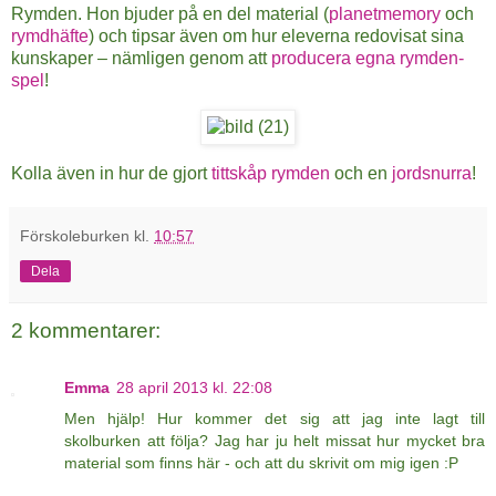
Rymden. Hon bjuder på en del material (
planetmemory
och
rymdhäfte
) och tipsar även om hur eleverna redovisat sina
kunskaper – nämligen genom att
producera egna rymden-
spel
!
Kolla även in hur de gjort
tittskåp rymden
och en
jordsnurra
!
Förskoleburken
kl.
10:57
Dela
2 kommentarer:
Emma
28 april 2013 kl. 22:08
Men hjälp! Hur kommer det sig att jag inte lagt till
skolburken att följa? Jag har ju helt missat hur mycket bra
material som finns här - och att du skrivit om mig igen :P