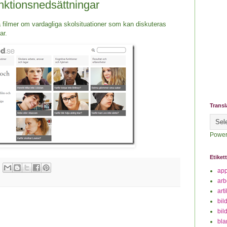
nktionsnedsättningar
a filmer om vardagliga skolsituationer som kan diskuteras
ar.
Transl
Power
Etiket
ap
arb
art
bil
bil
bla