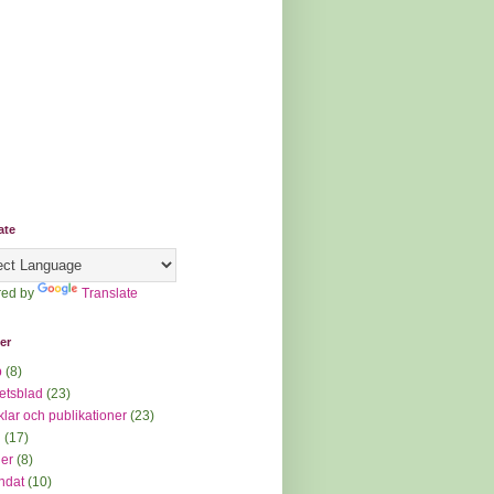
ate
ed by
Translate
ter
p
(8)
etsblad
(23)
iklar och publikationer
(23)
d
(17)
der
(8)
ndat
(10)