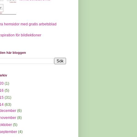
ra hemsidor med gratis arbetsblad
nspiration för bildlektioner
 den här bloggen
arkiv
20
(1)
16
(5)
15
(31)
14
(63)
december
(6)
november
(8)
oktober
(5)
september
(4)