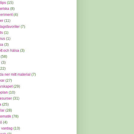
tips
(15)
elska
(8)
eriment
(4)
mer
(11)
dagsfavoriter
(7)
ids
(1)
nus
(1)
sa
(3)
ott och hälsa
(3)
(58)
P
(3)
(22)
da ner mitt material
(7)
kar
(27)
arskapet
(29)
oplan
(10)
resurser
(31)
a
(25)
lar
(28)
ematik
(78)
jö
(4)
 vardag
(13)