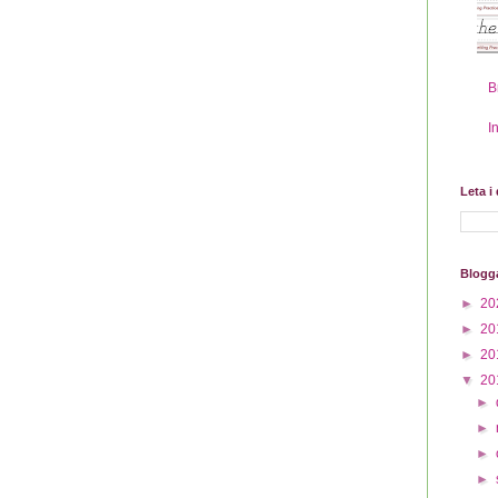
B
I
Leta i
Blogg
►
20
►
20
►
20
▼
20
►
►
►
►