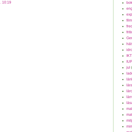
. 10:19
bok
eng
exp
fil
fre
frit
Ge
häl
idr
IKT
IU
jul
lad
län
lär
lär
lär
läs
mal
mat
mil
min