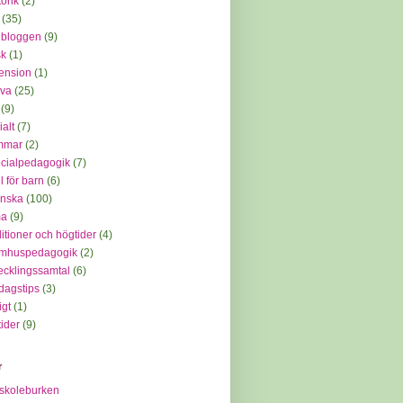
orik
(2)
(35)
 bloggen
(9)
sk
(1)
ension
(1)
iva
(25)
(9)
ialt
(7)
mmar
(2)
cialpedagogik
(7)
l för barn
(6)
enska
(100)
ma
(9)
ditioner och högtider
(4)
omhuspedagogik
(2)
ecklingssamtal
(6)
dagstips
(3)
igt
(1)
tider
(9)
r
skoleburken