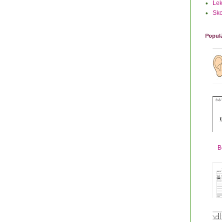
Lek
Sko
Populä
B