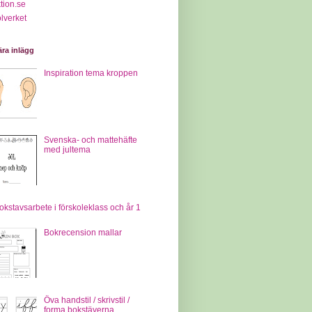
tion.se
lverket
ra inlägg
Inspiration tema kroppen
Svenska- och mattehäfte
med jultema
okstavsarbete i förskoleklass och år 1
Bokrecension mallar
Öva handstil / skrivstil /
forma bokstäverna