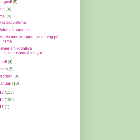
augusti
(5)
juni
(4)
maj
(4)
Rastaktivisterna
Foton på händelser
Arbeta med kroppen–avslutning på
tema
Filmer om kognitiva
funktionsnedsättningar
april
(4)
mars
(5)
februari
(8)
januari
(10)
13
(115)
12
(130)
11
(1)