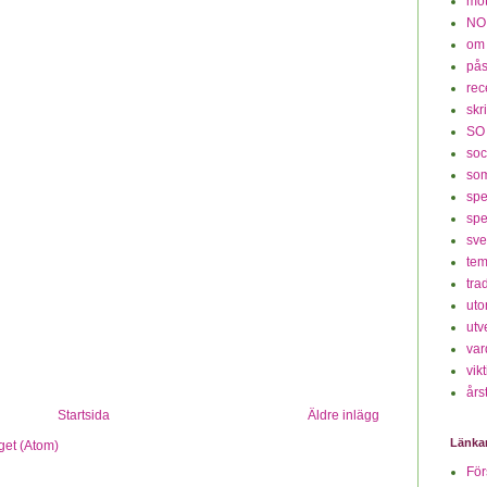
mot
NO
om
på
rec
skr
SO
soc
so
spe
spe
sv
te
tra
ut
utv
var
vikt
års
Startsida
Äldre inlägg
Länka
get (Atom)
För