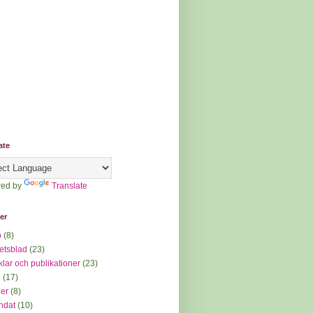
ate
ed by
Translate
ter
p
(8)
etsblad
(23)
iklar och publikationer
(23)
d
(17)
der
(8)
ndat
(10)