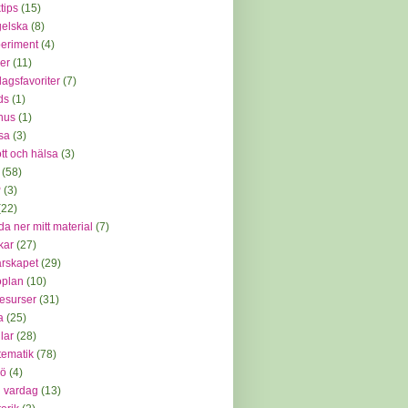
tips
(15)
elska
(8)
eriment
(4)
mer
(11)
dagsfavoriter
(7)
ids
(1)
nus
(1)
sa
(3)
ott och hälsa
(3)
(58)
P
(3)
(22)
da ner mitt material
(7)
kar
(27)
arskapet
(29)
oplan
(10)
resurser
(31)
a
(25)
lar
(28)
ematik
(78)
jö
(4)
 vardag
(13)