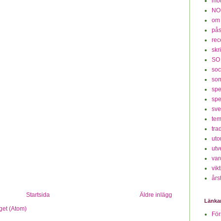
mot
NO
om
på
rec
skr
SO
soc
so
spe
spe
sv
te
tra
ut
utv
var
vikt
års
Startsida
Äldre inlägg
Länka
get (Atom)
För