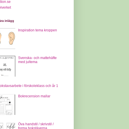
tion.se
lverket
ra inlägg
Inspiration tema kroppen
Svenska- och mattehäfte
med jultema
okstavsarbete i förskoleklass och år 1
Bokrecension mallar
Öva handstil / skrivstil /
forma bokstäverna