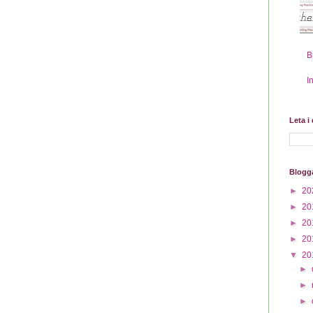
B
I
Leta i
Blogg
►
20
►
20
►
20
►
20
▼
20
►
►
►