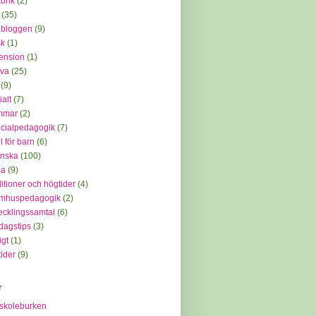
orik
(2)
(35)
 bloggen
(9)
sk
(1)
ension
(1)
iva
(25)
(9)
ialt
(7)
mmar
(2)
cialpedagogik
(7)
l för barn
(6)
enska
(100)
ma
(9)
ditioner och högtider
(4)
omhuspedagogik
(2)
ecklingssamtal
(6)
dagstips
(3)
igt
(1)
tider
(9)
r
skoleburken