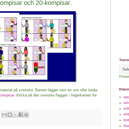
kompisar och 20-kompisar.
Transl
Power
Etiket
aterial på svenska. Barnen lägger som en orm eller kedja
kompisar
. Klicka på den svenska flaggan i högerkanten för
ap
arb
art
bil
bil
bla