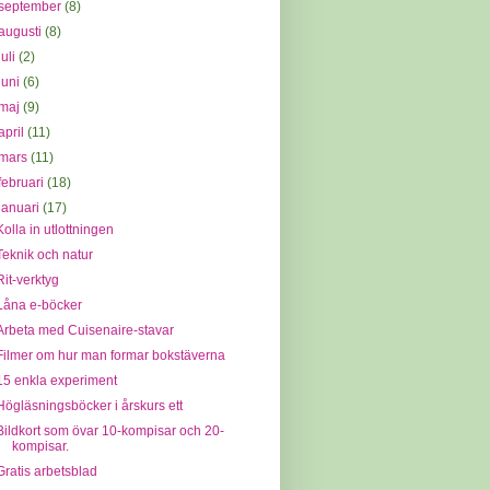
september
(8)
augusti
(8)
juli
(2)
juni
(6)
maj
(9)
april
(11)
mars
(11)
februari
(18)
januari
(17)
Kolla in utlottningen
Teknik och natur
Rit-verktyg
Låna e-böcker
Arbeta med Cuisenaire-stavar
Filmer om hur man formar bokstäverna
15 enkla experiment
Högläsningsböcker i årskurs ett
Bildkort som övar 10-kompisar och 20-
kompisar.
Gratis arbetsblad