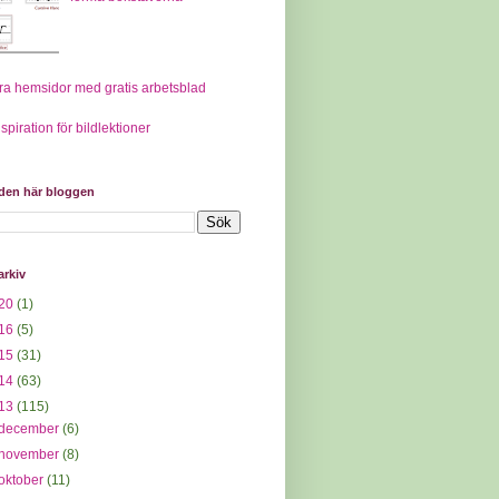
ra hemsidor med gratis arbetsblad
nspiration för bildlektioner
 den här bloggen
arkiv
20
(1)
16
(5)
15
(31)
14
(63)
13
(115)
december
(6)
november
(8)
oktober
(11)