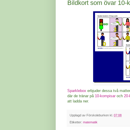
Bildkort som övar 10-
Sparklebox
erbjuder dessa två mattem
där de tränar på
10-kompisar
och
20-
att ladda ner.
Upplagd av
Förskoleburken
kl.
07:08
Etiketter:
matematik