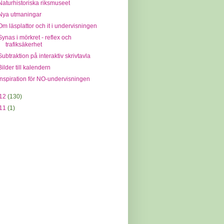
Naturhistoriska riksmuseet
Nya utmaningar
Om läsplattor och it i undervisningen
Synas i mörkret - reflex och
trafiksäkerhet
Subtraktion på interaktiv skrivtavla
Bilder till kalendern
Inspiration för NO-undervisningen
12
(130)
11
(1)