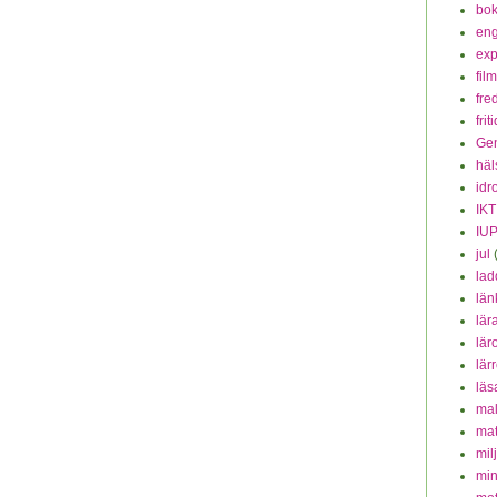
bok
eng
exp
fil
fre
frit
Ge
häl
idr
IKT
IU
jul
lad
län
lär
lär
lär
läs
mal
mat
mil
min