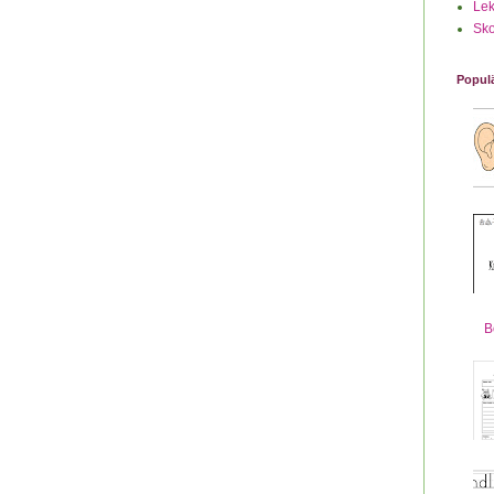
Lek
Sko
Populä
B