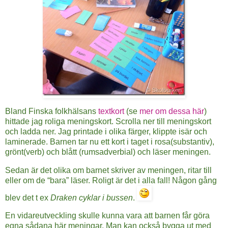
Bland Finska folkhälsans
textkort
(se
mer om dessa här
)
hittade jag roliga meningskort. Scrolla ner till meningskort
och ladda ner. Jag printade i olika färger, klippte isär och
laminerade. Barnen tar nu ett kort i taget i rosa(substantiv),
grönt(verb) och blått (rumsadverbial) och läser meningen.
Sedan är det olika om barnet skriver av meningen, ritar till
eller om de “bara” läser. Roligt är det i alla fall! Någon gång
blev det t ex
Draken cyklar i bussen
.
En vidareutveckling skulle kunna vara att barnen får göra
egna sådana här meningar. Man kan också bygga ut med