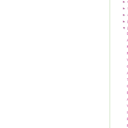
►
►
►
►
▼