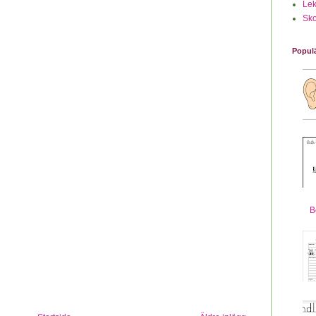
Lek
Sko
Populä
B