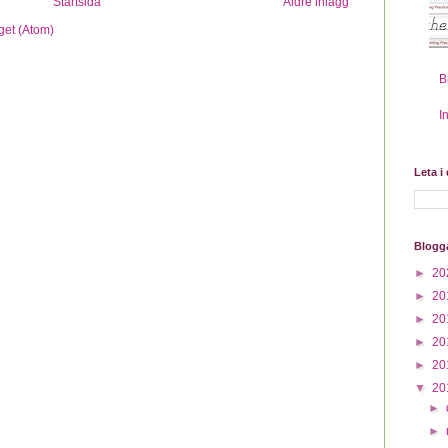
Startsida
Äldre inlägg
get (Atom)
B
I
Leta i
Blogg
►
20
►
20
►
20
►
20
►
20
▼
20
►
►