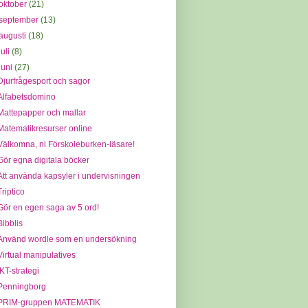
oktober
(21)
september
(13)
augusti
(18)
juli
(8)
juni
(27)
Djurfrågesport och sagor
Alfabetsdomino
Mattepapper och mallar
Matematikresurser online
Välkomna, ni Förskoleburken-läsare!
Gör egna digitala böcker
Att använda kapsyler i undervisningen
Triptico
Gör en egen saga av 5 ord!
Bibblis
Använd wordle som en undersökning
Virtual manipulatives
IKT-strategi
Penningborg
PRIM-gruppen MATEMATIK