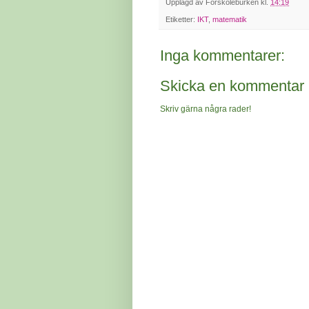
Upplagd av
Förskoleburken
kl.
14:19
Etiketter:
IKT
,
matematik
Inga kommentarer:
Skicka en kommentar
Skriv gärna några rader!