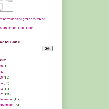
ra hemsidor med gratis arbetsblad
nspiration för bildlektioner
 den här bloggen
arkiv
20
(1)
16
(5)
15
(31)
14
(63)
13
(115)
12
(130)
december
(15)
november
(20)