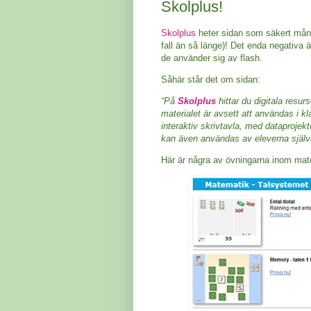
Skolplus!
Skolplus
heter sidan som säkert många 
fall än så länge)! Det enda negativa 
de använder sig av flash.
Såhär står det om sidan:
“På
Skolplus
hittar du digitala resur
materialet är avsett att användas i k
interaktiv skrivtavla, med dataprojek
kan även användas av eleverna själv
Här är några av övningarna inom mate