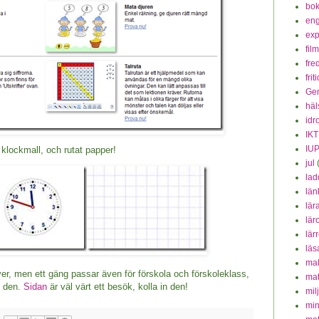
bok
eng
exp
fil
fre
frit
Ge
häl
idr
IKT
IU
klockmall, och rutat papper!
jul
lad
län
lär
lär
lär
läs
mal
er, men ett gäng passar även för förskola och förskoleklass,
mat
v den.
Sidan
är väl värt ett besök, kolla in den!
mil
min