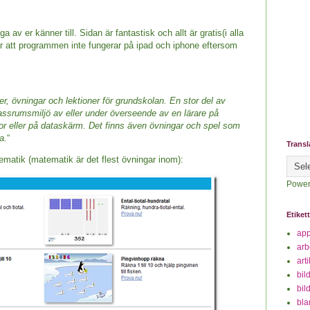
av er känner till. Sidan är fantastisk och allt är gratis(i alla
är att programmen inte fungerar på ipad och iphone eftersom
ser, övningar och lektioner för grundskolan. En stor del av
lassrumsmiljö av eller under överseende av en lärare på
tor eller på dataskärm. Det finns även övningar och spel som
a.
“
Transl
matik (matematik är det flest övningar inom):
Power
Etiket
ap
arb
art
bil
bil
bla