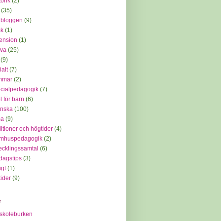
orik
(2)
(35)
 bloggen
(9)
sk
(1)
ension
(1)
iva
(25)
(9)
ialt
(7)
mmar
(2)
cialpedagogik
(7)
l för barn
(6)
enska
(100)
ma
(9)
ditioner och högtider
(4)
omhuspedagogik
(2)
ecklingssamtal
(6)
dagstips
(3)
igt
(1)
tider
(9)
r
skoleburken