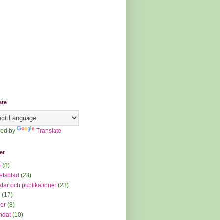
ate
ed by
Translate
ter
p
(8)
etsblad
(23)
iklar och publikationer
(23)
d
(17)
der
(8)
ndat
(10)