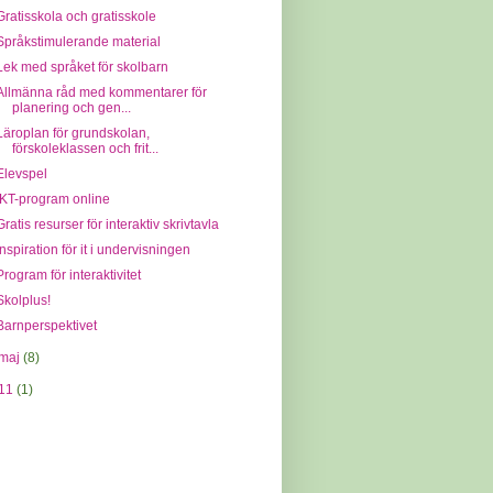
Gratisskola och gratisskole
Språkstimulerande material
Lek med språket för skolbarn
Allmänna råd med kommentarer för
planering och gen...
Läroplan för grundskolan,
förskoleklassen och frit...
Elevspel
IKT-program online
Gratis resurser för interaktiv skrivtavla
Inspiration för it i undervisningen
Program för interaktivitet
Skolplus!
Barnperspektivet
maj
(8)
11
(1)