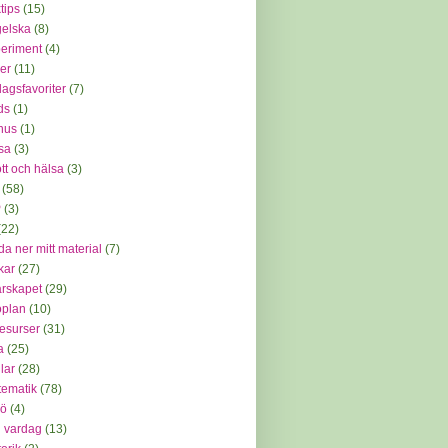
tips
(15)
elska
(8)
eriment
(4)
mer
(11)
dagsfavoriter
(7)
ids
(1)
nus
(1)
sa
(3)
ott och hälsa
(3)
(58)
P
(3)
(22)
da ner mitt material
(7)
kar
(27)
arskapet
(29)
oplan
(10)
resurser
(31)
a
(25)
lar
(28)
ematik
(78)
jö
(4)
 vardag
(13)