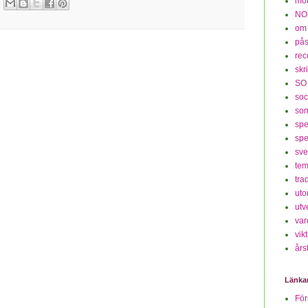
mot
NO
om
på
rec
skr
SO
soc
so
spe
spe
sv
te
tra
ut
utv
var
vikt
års
Länka
För